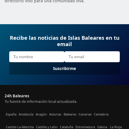
directorio vivo para una comunidad viva.
Recibe las noticias de Islas Baleares en tu
email
Suscribirme
24h Baleares
Tu fuente de información local actualizada.
España
Andalucía
Aragón
Asturias
Baleares
Canarias
Cantabria
Castilla La-Mancha
Castilla y León
Cataluña
Extremadura
Galicia
La Rioja