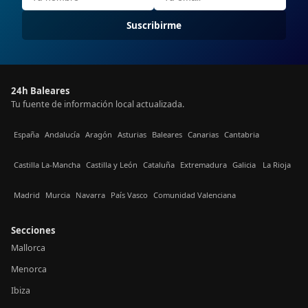
Suscribirme
24h Baleares
Tu fuente de información local actualizada.
España
Andalucía
Aragón
Asturias
Baleares
Canarias
Cantabria
Castilla La-Mancha
Castilla y León
Cataluña
Extremadura
Galicia
La Rioja
Madrid
Murcia
Navarra
País Vasco
Comunidad Valenciana
Secciones
Mallorca
Menorca
Ibiza