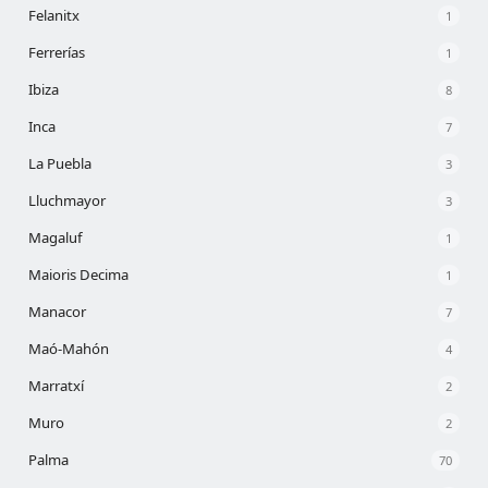
Felanitx
1
Ferrerías
1
Ibiza
8
Inca
7
La Puebla
3
Lluchmayor
3
Magaluf
1
Maioris Decima
1
Manacor
7
Maó-Mahón
4
Marratxí
2
Muro
2
Palma
70