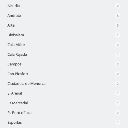
Alcudia
2
Andratx
3
Artá
3
Binisalem
1
Cala Millor
2
Cala Rajada
1
Campos
2
Can Picafort
2
Ciudadela de Menorca
2
El Arenal
1
Es Mercadal
1
Es Pont d'Inca
2
Esporlas
1