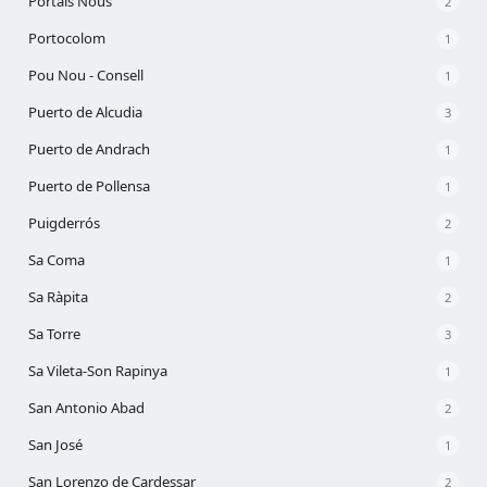
Portals Nous
2
Portocolom
1
Pou Nou - Consell
1
Puerto de Alcudia
3
Puerto de Andrach
1
Puerto de Pollensa
1
Puigderrós
2
Sa Coma
1
Sa Ràpita
2
Sa Torre
3
Sa Vileta-Son Rapinya
1
San Antonio Abad
2
San José
1
San Lorenzo de Cardessar
2