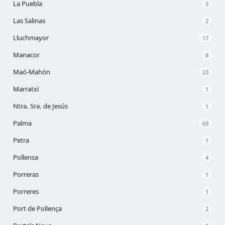
La Puebla
3
Las Salinas
2
Lluchmayor
17
Manacor
8
Maó-Mahón
23
Marratxí
1
Ntra. Sra. de Jesús
1
Palma
69
Petra
1
Pollensa
4
Porreras
1
Porreres
1
Port de Pollença
2