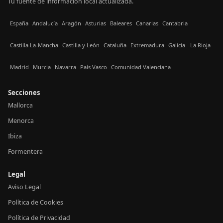
Tu fuente de información local actualizada.
España
Andalucía
Aragón
Asturias
Baleares
Canarias
Cantabria
Castilla La-Mancha
Castilla y León
Cataluña
Extremadura
Galicia
La Rioja
Madrid
Murcia
Navarra
País Vasco
Comunidad Valenciana
Secciones
Mallorca
Menorca
Ibiza
Formentera
Legal
Aviso Legal
Política de Cookies
Política de Privacidad