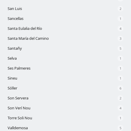
San Luis
2
Sancellas
1
Santa Eulalia del Río
4
Santa María del Camino
3
Santañy
5
Selva
1
Ses Palmeres
1
Sineu
1
Sóller
6
Son Servera
2
Son Verí Nou
4
Torre Soli Nou
1
Valldemosa
5