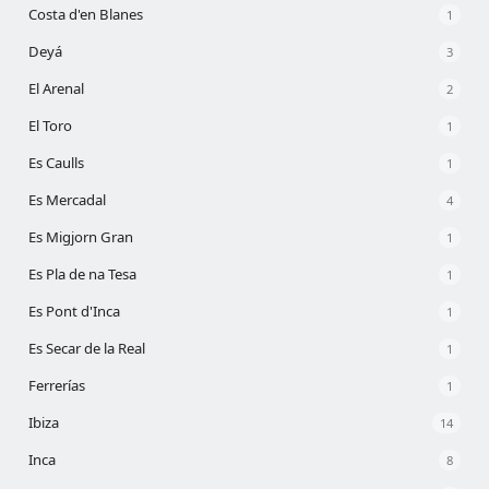
Costa d'en Blanes
1
Deyá
3
El Arenal
2
El Toro
1
Es Caulls
1
Es Mercadal
4
Es Migjorn Gran
1
Es Pla de na Tesa
1
Es Pont d'Inca
1
Es Secar de la Real
1
Ferrerías
1
Ibiza
14
Inca
8