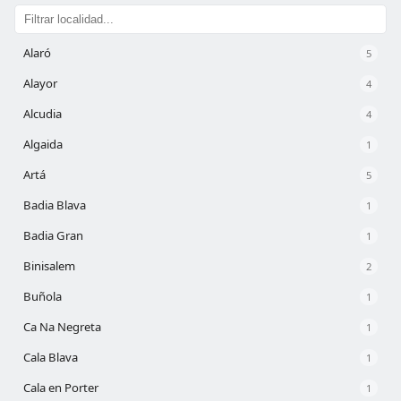
Alaró
5
Alayor
4
Alcudia
4
Algaida
1
Artá
5
Badia Blava
1
Badia Gran
1
Binisalem
2
Buñola
1
Ca Na Negreta
1
Cala Blava
1
Cala en Porter
1