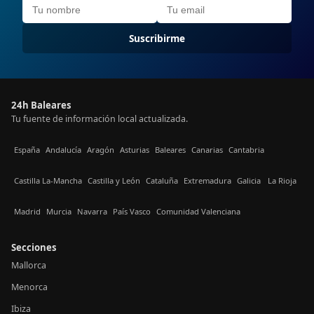
Suscribirme
24h Baleares
Tu fuente de información local actualizada.
España
Andalucía
Aragón
Asturias
Baleares
Canarias
Cantabria
Castilla La-Mancha
Castilla y León
Cataluña
Extremadura
Galicia
La Rioja
Madrid
Murcia
Navarra
País Vasco
Comunidad Valenciana
Secciones
Mallorca
Menorca
Ibiza