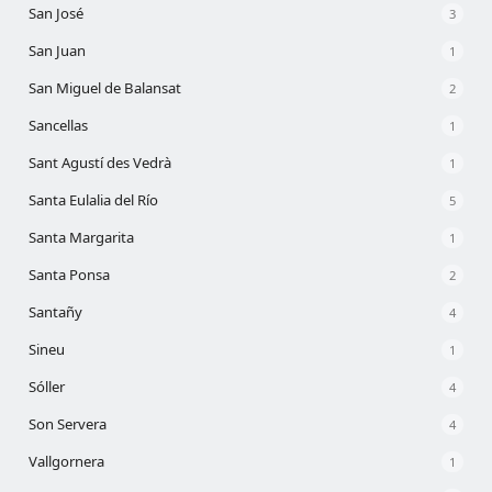
San José
3
San Juan
1
San Miguel de Balansat
2
Sancellas
1
Sant Agustí des Vedrà
1
Santa Eulalia del Río
5
Santa Margarita
1
Santa Ponsa
2
Santañy
4
Sineu
1
Sóller
4
Son Servera
4
Vallgornera
1