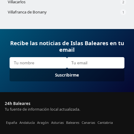
Villacarlos
2
Villafranca de Bonany
1
Recibe las noticias de Islas Baleares en tu
email
Suscribirme
24h Baleares
Tu fuente de información local actualizada.
España
Andalucía
Aragón
Asturias
Baleares
Canarias
Cantabria