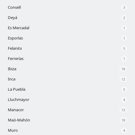
Consell
3
Deyá
2
Es Mercadal
1
Esporlas
1
Felanitx
5
Ferrerías
1
Ibiza
18
Inca
12
La Puebla
5
Lluchmayor
4
Manacor
13
Maó-Mahón
18
Muro
4