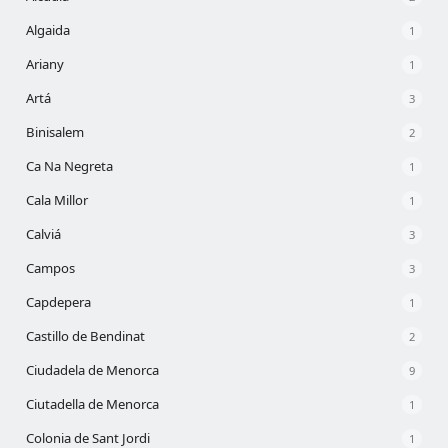
Algaida
1
Ariany
1
Artá
3
Binisalem
2
Ca Na Negreta
1
Cala Millor
1
Calviá
3
Campos
3
Capdepera
1
Castillo de Bendinat
2
Ciudadela de Menorca
9
Ciutadella de Menorca
1
Colonia de Sant Jordi
1