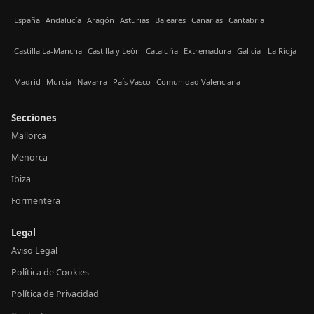
España
Andalucía
Aragón
Asturias
Baleares
Canarias
Cantabria
Castilla La-Mancha
Castilla y León
Cataluña
Extremadura
Galicia
La Rioja
Madrid
Murcia
Navarra
País Vasco
Comunidad Valenciana
Secciones
Mallorca
Menorca
Ibiza
Formentera
Legal
Aviso Legal
Política de Cookies
Política de Privacidad