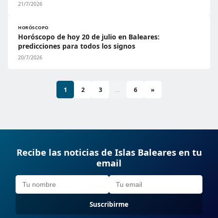
21/7/2026
HORÓSCOPO
Horóscopo de hoy 20 de julio en Baleares:
predicciones para todos los signos
20/7/2026
1
2
3
...
6
»
Recibe las noticias de Islas Baleares en tu
email
Suscribirme