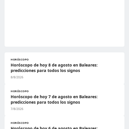
HORÓSCOPO
Horóscopo de hoy 8 de agosto en Baleares:
predicciones para todos los signos
8/8/2026
HORÓSCOPO
Horóscopo de hoy 7 de agosto en Baleares:
predicciones para todos los signos
7/8/2026
HORÓSCOPO
Horóscopo de hoy 6 de agosto en Baleares: