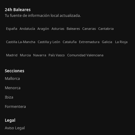
24h Baleares
Tu fuente de información local actualizada.
España
Andalucía
Aragón
Asturias
Baleares
Canarias
Cantabria
Castilla La-Mancha
Castilla y León
Cataluña
Extremadura
Galicia
La Rioja
Madrid
Murcia
Navarra
País Vasco
Comunidad Valenciana
Secciones
Mallorca
Menorca
Ibiza
Formentera
Legal
Aviso Legal