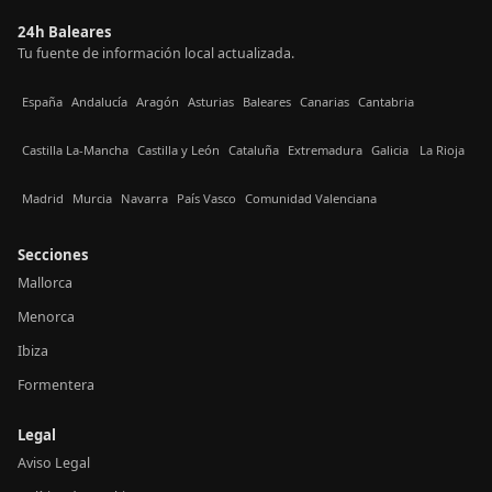
24h Baleares
Tu fuente de información local actualizada.
España
Andalucía
Aragón
Asturias
Baleares
Canarias
Cantabria
Castilla La-Mancha
Castilla y León
Cataluña
Extremadura
Galicia
La Rioja
Madrid
Murcia
Navarra
País Vasco
Comunidad Valenciana
Secciones
Mallorca
Menorca
Ibiza
Formentera
Legal
Aviso Legal