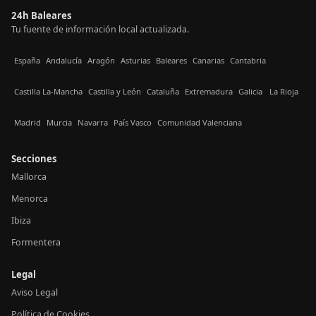
24h Baleares
Tu fuente de información local actualizada.
España
Andalucía
Aragón
Asturias
Baleares
Canarias
Cantabria
Castilla La-Mancha
Castilla y León
Cataluña
Extremadura
Galicia
La Rioja
Madrid
Murcia
Navarra
País Vasco
Comunidad Valenciana
Secciones
Mallorca
Menorca
Ibiza
Formentera
Legal
Aviso Legal
Política de Cookies