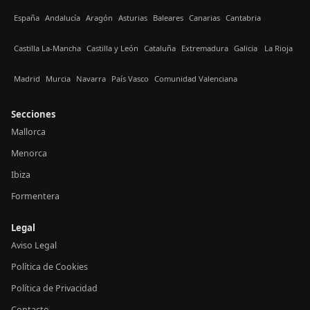
España
Andalucía
Aragón
Asturias
Baleares
Canarias
Cantabria
Castilla La-Mancha
Castilla y León
Cataluña
Extremadura
Galicia
La Rioja
Madrid
Murcia
Navarra
País Vasco
Comunidad Valenciana
Secciones
Mallorca
Menorca
Ibiza
Formentera
Legal
Aviso Legal
Política de Cookies
Política de Privacidad
Contacto