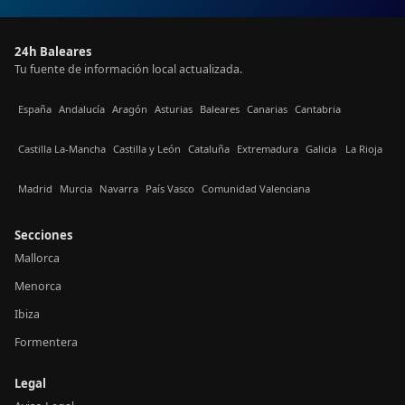
24h Baleares
Tu fuente de información local actualizada.
España
Andalucía
Aragón
Asturias
Baleares
Canarias
Cantabria
Castilla La-Mancha
Castilla y León
Cataluña
Extremadura
Galicia
La Rioja
Madrid
Murcia
Navarra
País Vasco
Comunidad Valenciana
Secciones
Mallorca
Menorca
Ibiza
Formentera
Legal