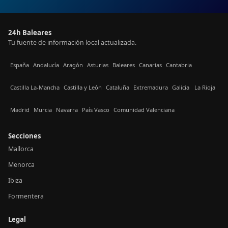
24h Baleares
Tu fuente de información local actualizada.
España
Andalucía
Aragón
Asturias
Baleares
Canarias
Cantabria
Castilla La-Mancha
Castilla y León
Cataluña
Extremadura
Galicia
La Rioja
Madrid
Murcia
Navarra
País Vasco
Comunidad Valenciana
Secciones
Mallorca
Menorca
Ibiza
Formentera
Legal