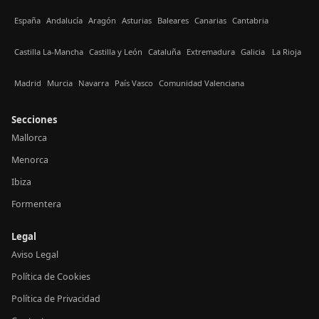
España
Andalucía
Aragón
Asturias
Baleares
Canarias
Cantabria
Castilla La-Mancha
Castilla y León
Cataluña
Extremadura
Galicia
La Rioja
Madrid
Murcia
Navarra
País Vasco
Comunidad Valenciana
Secciones
Mallorca
Menorca
Ibiza
Formentera
Legal
Aviso Legal
Política de Cookies
Política de Privacidad