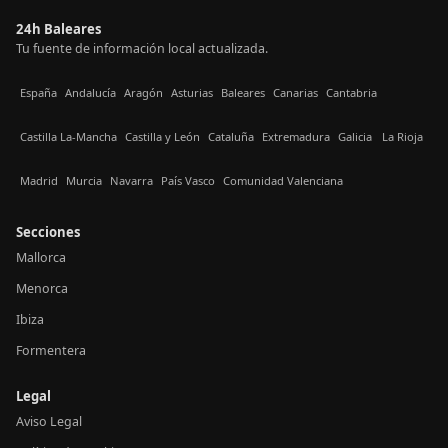
24h Baleares
Tu fuente de información local actualizada.
España
Andalucía
Aragón
Asturias
Baleares
Canarias
Cantabria
Castilla La-Mancha
Castilla y León
Cataluña
Extremadura
Galicia
La Rioja
Madrid
Murcia
Navarra
País Vasco
Comunidad Valenciana
Secciones
Mallorca
Menorca
Ibiza
Formentera
Legal
Aviso Legal