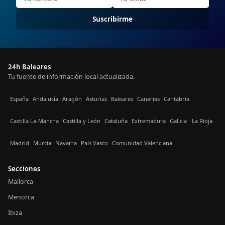
Suscribirme
24h Baleares
Tu fuente de información local actualizada.
España
Andalucía
Aragón
Asturias
Baleares
Canarias
Cantabria
Castilla La-Mancha
Castilla y León
Cataluña
Extremadura
Galicia
La Rioja
Madrid
Murcia
Navarra
País Vasco
Comunidad Valenciana
Secciones
Mallorca
Menorca
Ibiza