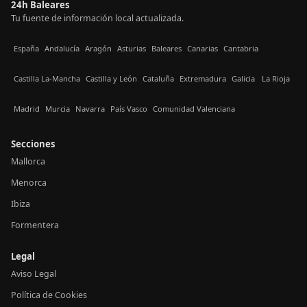
24h Baleares
Tu fuente de información local actualizada.
España
Andalucía
Aragón
Asturias
Baleares
Canarias
Cantabria
Castilla La-Mancha
Castilla y León
Cataluña
Extremadura
Galicia
La Rioja
Madrid
Murcia
Navarra
País Vasco
Comunidad Valenciana
Secciones
Mallorca
Menorca
Ibiza
Formentera
Legal
Aviso Legal
Política de Cookies