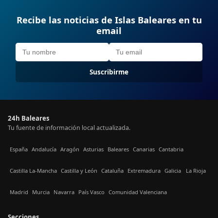
Recibe las noticias de Islas Baleares en tu
email
Suscribirme
24h Baleares
Tu fuente de información local actualizada.
España
Andalucía
Aragón
Asturias
Baleares
Canarias
Cantabria
Castilla La-Mancha
Castilla y León
Cataluña
Extremadura
Galicia
La Rioja
Madrid
Murcia
Navarra
País Vasco
Comunidad Valenciana
Secciones