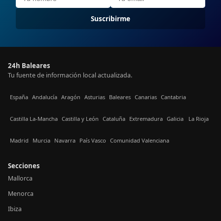
Suscribirme
24h Baleares
Tu fuente de información local actualizada.
España
Andalucía
Aragón
Asturias
Baleares
Canarias
Cantabria
Castilla La-Mancha
Castilla y León
Cataluña
Extremadura
Galicia
La Rioja
Madrid
Murcia
Navarra
País Vasco
Comunidad Valenciana
Secciones
Mallorca
Menorca
Ibiza