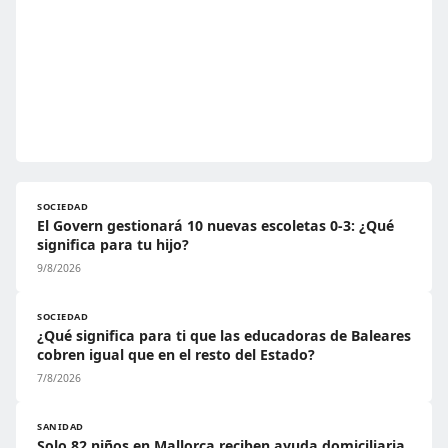
SOCIEDAD
El Govern gestionará 10 nuevas escoletas 0-3: ¿Qué
significa para tu hijo?
9/8/2026
SOCIEDAD
¿Qué significa para ti que las educadoras de Baleares
cobren igual que en el resto del Estado?
7/8/2026
SANIDAD
Solo 82 niños en Mallorca reciben ayuda domiciliaria