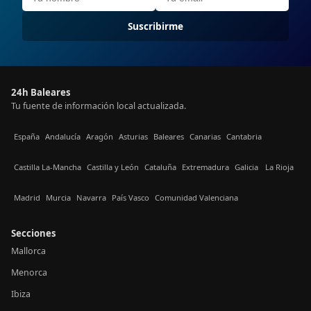
Suscribirme
24h Baleares
Tu fuente de información local actualizada.
España
Andalucía
Aragón
Asturias
Baleares
Canarias
Cantabria
Castilla La-Mancha
Castilla y León
Cataluña
Extremadura
Galicia
La Rioja
Madrid
Murcia
Navarra
País Vasco
Comunidad Valenciana
Secciones
Mallorca
Menorca
Ibiza