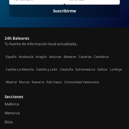
Suscribirme
24h Baleares
Tu fuente de información local actualizada.
España
Andalucía
Aragón
Asturias
Baleares
Canarias
Cantabria
Castilla La-Mancha
Castilla y León
Cataluña
Extremadura
Galicia
La Rioja
Madrid
Murcia
Navarra
País Vasco
Comunidad Valenciana
Secciones
Mallorca
Menorca
Ibiza