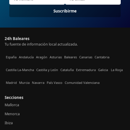
Suscribirme
24h Baleares
Tu fuente de información local actualizada.
España
Andalucía
Aragón
Asturias
Baleares
Canarias
Cantabria
Castilla La-Mancha
Castilla y León
Cataluña
Extremadura
Galicia
La Rioja
Madrid
Murcia
Navarra
País Vasco
Comunidad Valenciana
Secciones
Mallorca
Menorca
Ibiza