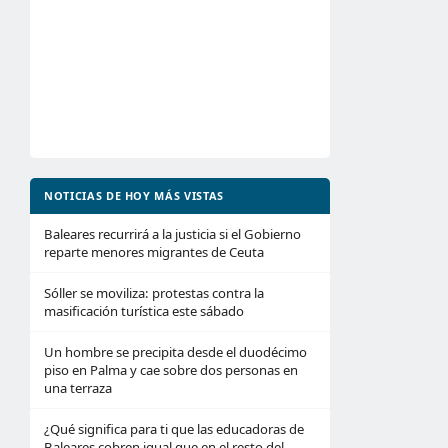
NOTICIAS DE HOY MÁS VISTAS
Baleares recurrirá a la justicia si el Gobierno
reparte menores migrantes de Ceuta
Sóller se moviliza: protestas contra la
masificación turística este sábado
Un hombre se precipita desde el duodécimo
piso en Palma y cae sobre dos personas en
una terraza
¿Qué significa para ti que las educadoras de
Baleares cobren igual que en el resto del