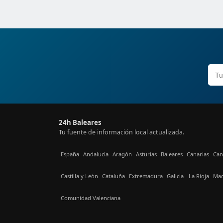
24h Baleares
Tu fuente de información local actualizada.
España
Andalucía
Aragón
Asturias
Baleares
Canarias
Can
Castilla y León
Cataluña
Extremadura
Galicia
La Rioja
Mad
Comunidad Valenciana