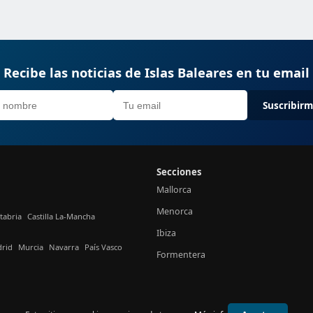
Recibe las noticias de Islas Baleares en tu email
Suscribir
Secciones
Mallorca
Menorca
tabria
Castilla La-Mancha
Ibiza
rid
Murcia
Navarra
País Vasco
Formentera