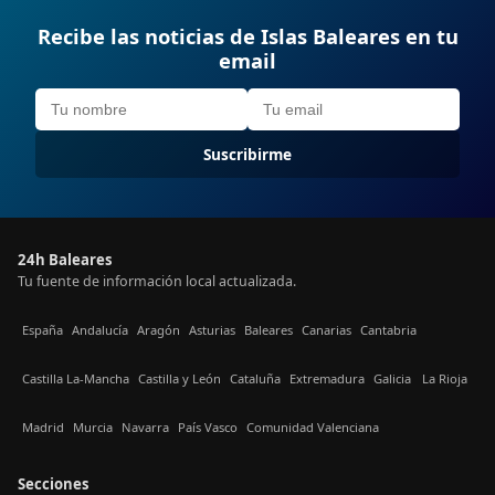
Recibe las noticias de Islas Baleares en tu
email
Suscribirme
24h Baleares
Tu fuente de información local actualizada.
España
Andalucía
Aragón
Asturias
Baleares
Canarias
Cantabria
Castilla La-Mancha
Castilla y León
Cataluña
Extremadura
Galicia
La Rioja
Madrid
Murcia
Navarra
País Vasco
Comunidad Valenciana
Secciones