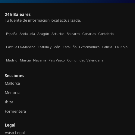
24h Baleares
Tu fuente de información local actualizada.
España
Andalucía
Aragón
Asturias
Baleares
Canarias
Cantabria
Castilla La-Mancha
Castilla y León
Cataluña
Extremadura
Galicia
La Rioja
Madrid
Murcia
Navarra
País Vasco
Comunidad Valenciana
Secciones
Mallorca
Menorca
Ibiza
Formentera
Legal
Aviso Legal