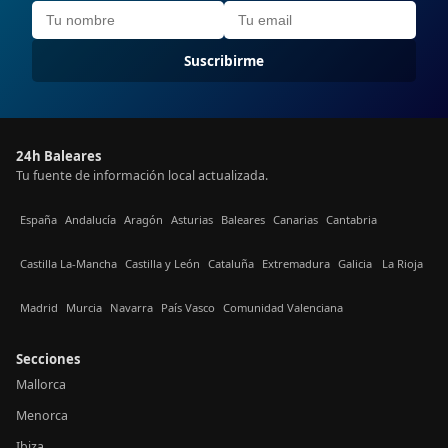
Suscribirme
24h Baleares
Tu fuente de información local actualizada.
España
Andalucía
Aragón
Asturias
Baleares
Canarias
Cantabria
Castilla La-Mancha
Castilla y León
Cataluña
Extremadura
Galicia
La Rioja
Madrid
Murcia
Navarra
País Vasco
Comunidad Valenciana
Secciones
Mallorca
Menorca
Ibiza