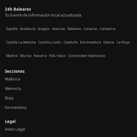
24h Baleares
Tu fuente de información local actualizada.
España
Andalucía
Aragón
Asturias
Baleares
Canarias
Cantabria
Castilla La-Mancha
Castilla y León
Cataluña
Extremadura
Galicia
La Rioja
Madrid
Murcia
Navarra
País Vasco
Comunidad Valenciana
Secciones
Mallorca
Menorca
Ibiza
Formentera
Legal
Aviso Legal