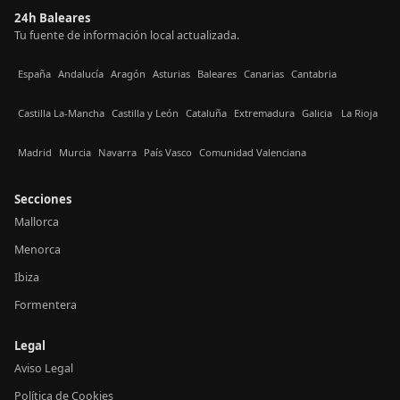
24h Baleares
Tu fuente de información local actualizada.
España
Andalucía
Aragón
Asturias
Baleares
Canarias
Cantabria
Castilla La-Mancha
Castilla y León
Cataluña
Extremadura
Galicia
La Rioja
Madrid
Murcia
Navarra
País Vasco
Comunidad Valenciana
Secciones
Mallorca
Menorca
Ibiza
Formentera
Legal
Aviso Legal
Política de Cookies