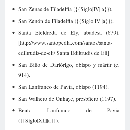
San Zenas de Filadelfia ({{Siglo|IV||a}}).
San Zenón de Filadelfia ({{Siglo|IV||a}}).
Santa Eteldreda de Ely, abadesa (679).
[http://www.santopedia.com/santos/santa-
ediltrudis-de-eli/ Santa Ediltrudis de Eli]
San Bilio de Dariórigo, obispo y mártir (c.
914).
San Lanfranco de Pavía, obispo (1194).
San Walhero de Onhaye, presbítero (1197).
Beato Lanfranco de Pavía
({{Siglo|XII||a}}).