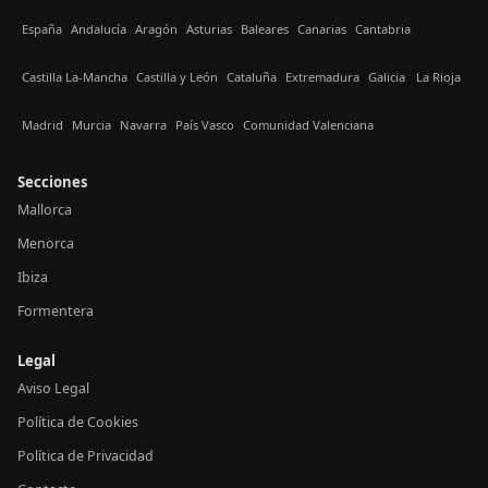
España
Andalucía
Aragón
Asturias
Baleares
Canarias
Cantabria
Castilla La-Mancha
Castilla y León
Cataluña
Extremadura
Galicia
La Rioja
Madrid
Murcia
Navarra
País Vasco
Comunidad Valenciana
Secciones
Mallorca
Menorca
Ibiza
Formentera
Legal
Aviso Legal
Política de Cookies
Política de Privacidad