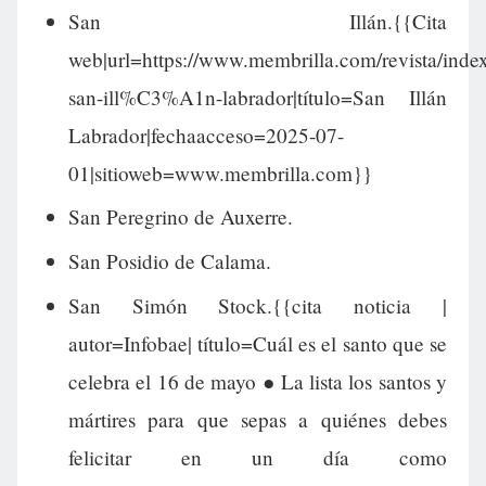
San Illán.{{Cita
web|url=https://www.membrilla.com/revista/inde
san-ill%C3%A1n-labrador|título=San Illán
Labrador|fechaacceso=2025-07-
01|sitioweb=www.membrilla.com}}
San Peregrino de Auxerre.
San Posidio de Calama.
San Simón Stock.{{cita noticia |
autor=Infobae| título=Cuál es el santo que se
celebra el 16 de mayo ● La lista los santos y
mártires para que sepas a quiénes debes
felicitar en un día como