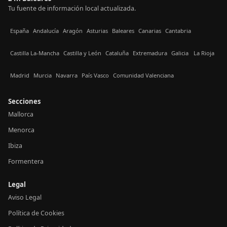
Tu fuente de información local actualizada.
España
Andalucía
Aragón
Asturias
Baleares
Canarias
Cantabria
Castilla La-Mancha
Castilla y León
Cataluña
Extremadura
Galicia
La Rioja
Madrid
Murcia
Navarra
País Vasco
Comunidad Valenciana
Secciones
Mallorca
Menorca
Ibiza
Formentera
Legal
Aviso Legal
Política de Cookies