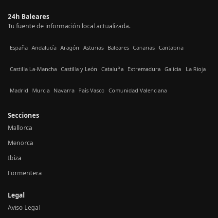
24h Baleares
Tu fuente de información local actualizada.
España
Andalucía
Aragón
Asturias
Baleares
Canarias
Cantabria
Castilla La-Mancha
Castilla y León
Cataluña
Extremadura
Galicia
La Rioja
Madrid
Murcia
Navarra
País Vasco
Comunidad Valenciana
Secciones
Mallorca
Menorca
Ibiza
Formentera
Legal
Aviso Legal