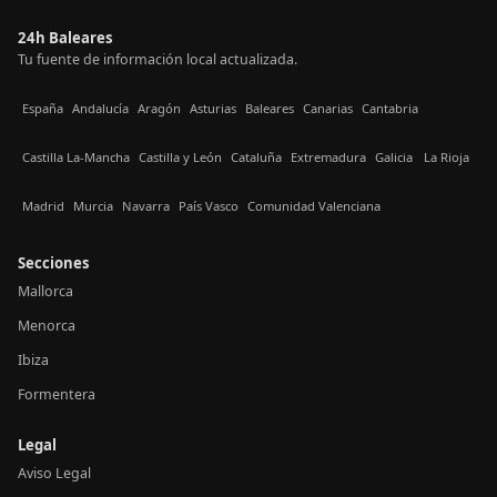
24h Baleares
Tu fuente de información local actualizada.
España
Andalucía
Aragón
Asturias
Baleares
Canarias
Cantabria
Castilla La-Mancha
Castilla y León
Cataluña
Extremadura
Galicia
La Rioja
Madrid
Murcia
Navarra
País Vasco
Comunidad Valenciana
Secciones
Mallorca
Menorca
Ibiza
Formentera
Legal
Aviso Legal