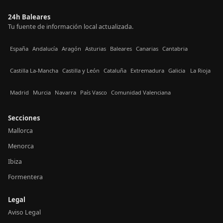
24h Baleares
Tu fuente de información local actualizada.
España
Andalucía
Aragón
Asturias
Baleares
Canarias
Cantabria
Castilla La-Mancha
Castilla y León
Cataluña
Extremadura
Galicia
La Rioja
Madrid
Murcia
Navarra
País Vasco
Comunidad Valenciana
Secciones
Mallorca
Menorca
Ibiza
Formentera
Legal
Aviso Legal