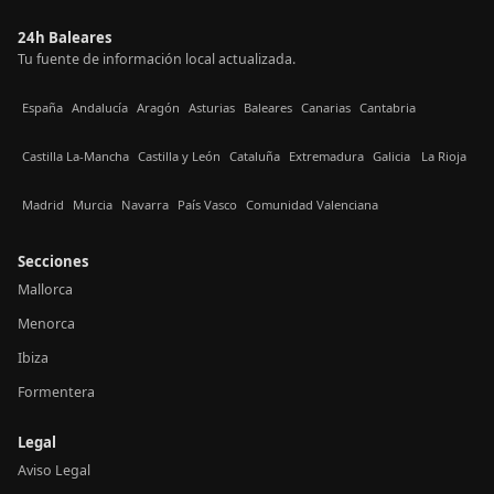
24h Baleares
Tu fuente de información local actualizada.
España
Andalucía
Aragón
Asturias
Baleares
Canarias
Cantabria
Castilla La-Mancha
Castilla y León
Cataluña
Extremadura
Galicia
La Rioja
Madrid
Murcia
Navarra
País Vasco
Comunidad Valenciana
Secciones
Mallorca
Menorca
Ibiza
Formentera
Legal
Aviso Legal