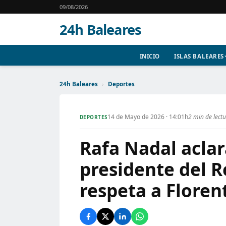
09/08/2026
24h Baleares
INICIO
ISLAS BALEARES
24h Baleares
›
Deportes
14 de Mayo de 2026 · 14:01h
2 min de lect
DEPORTES
Rafa Nadal aclar
presidente del R
respeta a Floren