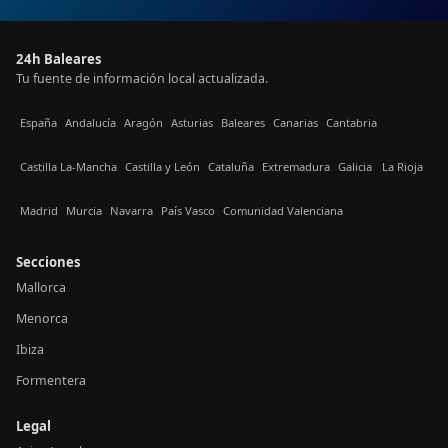
24h Baleares
Tu fuente de información local actualizada.
España
Andalucía
Aragón
Asturias
Baleares
Canarias
Cantabria
Castilla La-Mancha
Castilla y León
Cataluña
Extremadura
Galicia
La Rioja
Madrid
Murcia
Navarra
País Vasco
Comunidad Valenciana
Secciones
Mallorca
Menorca
Ibiza
Formentera
Legal