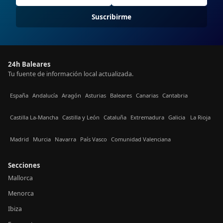
Suscribirme
24h Baleares
Tu fuente de información local actualizada.
España
Andalucía
Aragón
Asturias
Baleares
Canarias
Cantabria
Castilla La-Mancha
Castilla y León
Cataluña
Extremadura
Galicia
La Rioja
Madrid
Murcia
Navarra
País Vasco
Comunidad Valenciana
Secciones
Mallorca
Menorca
Ibiza