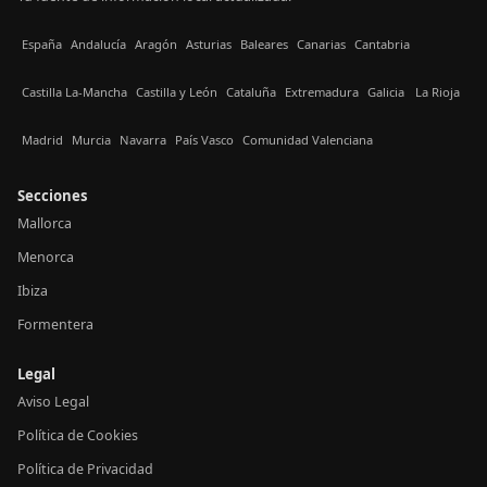
España
Andalucía
Aragón
Asturias
Baleares
Canarias
Cantabria
Castilla La-Mancha
Castilla y León
Cataluña
Extremadura
Galicia
La Rioja
Madrid
Murcia
Navarra
País Vasco
Comunidad Valenciana
Secciones
Mallorca
Menorca
Ibiza
Formentera
Legal
Aviso Legal
Política de Cookies
Política de Privacidad