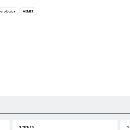
eorológica
AEMET
EL TIEMPO
E