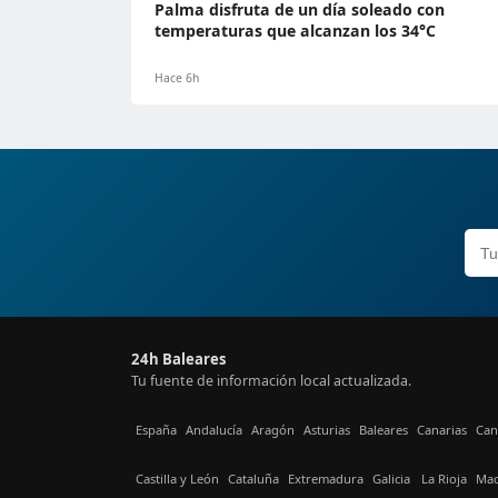
Palma disfruta de un día soleado con
temperaturas que alcanzan los 34°C
Hace 6h
24h Baleares
Tu fuente de información local actualizada.
España
Andalucía
Aragón
Asturias
Baleares
Canarias
Can
Castilla y León
Cataluña
Extremadura
Galicia
La Rioja
Mad