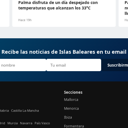
Palma disfruta de un día despejado con
P
temperaturas que alcanzan los 33°C
n
l
Hace 19h
Ha
Recibe las noticias de Islas Baleares en tu email
Suscribir
Secciones
Mallorca
Menorca
tabria
Castilla La-Mancha
Ibiza
rid
Murcia
Navarra
País Vasco
Formentera