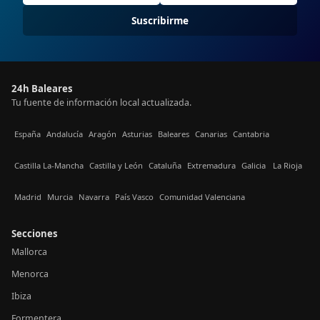
Suscribirme
24h Baleares
Tu fuente de información local actualizada.
España
Andalucía
Aragón
Asturias
Baleares
Canarias
Cantabria
Castilla La-Mancha
Castilla y León
Cataluña
Extremadura
Galicia
La Rioja
Madrid
Murcia
Navarra
País Vasco
Comunidad Valenciana
Secciones
Mallorca
Menorca
Ibiza
Formentera