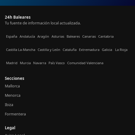
24h Baleares
Tu fuente de información local actualizada.
España
Andalucía
Aragón
Asturias
Baleares
Canarias
Cantabria
Castilla La-Mancha
Castilla y León
Cataluña
Extremadura
Galicia
La Rioja
Madrid
Murcia
Navarra
País Vasco
Comunidad Valenciana
Secciones
Mallorca
Menorca
Ibiza
Formentera
Legal