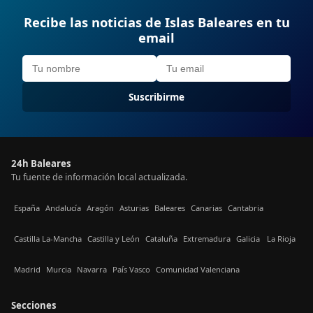
Recibe las noticias de Islas Baleares en tu
email
Suscribirme
24h Baleares
Tu fuente de información local actualizada.
España
Andalucía
Aragón
Asturias
Baleares
Canarias
Cantabria
Castilla La-Mancha
Castilla y León
Cataluña
Extremadura
Galicia
La Rioja
Madrid
Murcia
Navarra
País Vasco
Comunidad Valenciana
Secciones