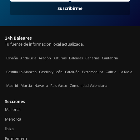
Suscribirme
24h Baleares
Tu fuente de información local actualizada.
España
Andalucía
Aragón
Asturias
Baleares
Canarias
Cantabria
Castilla La-Mancha
Castilla y León
Cataluña
Extremadura
Galicia
La Rioja
Madrid
Murcia
Navarra
País Vasco
Comunidad Valenciana
Secciones
Mallorca
Menorca
Ibiza
Formentera