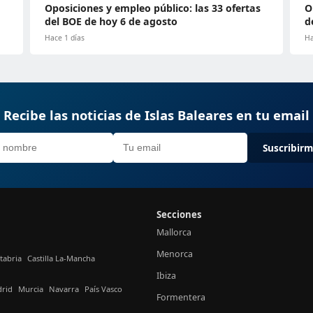
Oposiciones y empleo público: las 33 ofertas
O
del BOE de hoy 6 de agosto
d
Hace 1 días
Ha
Recibe las noticias de Islas Baleares en tu email
Suscribir
Secciones
Mallorca
Menorca
tabria
Castilla La-Mancha
Ibiza
rid
Murcia
Navarra
País Vasco
Formentera