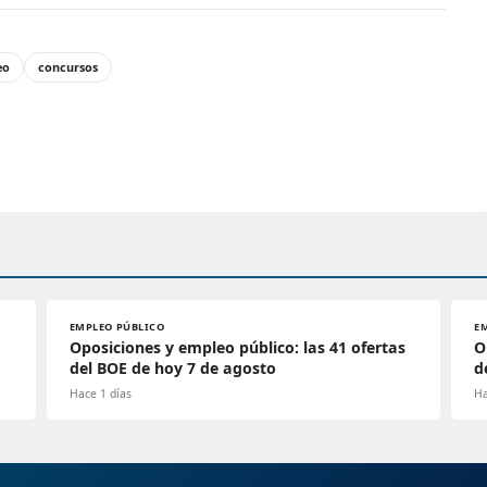
eo
concursos
EMPLEO PÚBLICO
E
Oposiciones y empleo público: las 41 ofertas
O
del BOE de hoy 7 de agosto
d
Hace 1 días
Ha