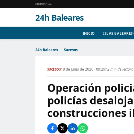
08/08/2026
24h Baleares
INICIO
ISLAS BALEARES
24h Baleares
›
Sucesos
18 de Junio de 2026 · 09:29h
2 min de lectura
SUCESOS
Operación polici
policías desaloja
construcciones i