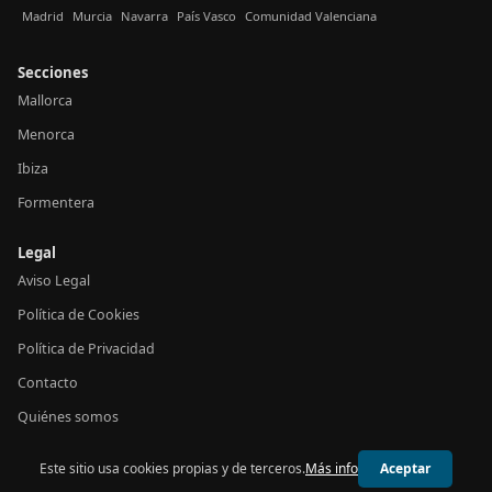
Madrid
Murcia
Navarra
País Vasco
Comunidad Valenciana
Secciones
Mallorca
Menorca
Ibiza
Formentera
Legal
Aviso Legal
Política de Cookies
Política de Privacidad
Contacto
Quiénes somos
Este sitio usa cookies propias y de terceros.
Más info
Aceptar
© 2026 24h Baleares