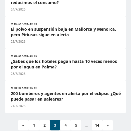
reducimos el consumo?
24/7/2026
MEDIO AMBIENTE
El polvo en suspensión baja en Mallorca y Menorca,
pero Pitiusas sigue en alerta
23/7/2026
MEDIO AMBIENTE
¿Sabes que los hoteles pagan hasta 10 veces menos
por el agua en Palma?
23/7/2026
MEDIO AMBIENTE
200 bomberos y agentes en alerta por el eclipse: ¿Qué
puede pasar en Baleares?
21/7/2026
«
1
2
3
4
5
...
14
»