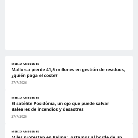
MEDIO AMBIENTE
Mallorca pierde 41,5 millones en gestión de residuos,
¿quién paga el coste?
27/7/2026
MEDIO AMBIENTE
El satélite Posidònia, un ojo que puede salvar
Baleares de incendios y desastres
27/7/2026
MEDIO AMBIENTE
Miles protestan en Palma: ¿Estamos al borde de un