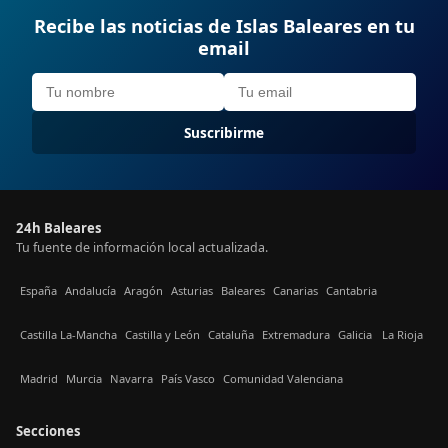
Recibe las noticias de Islas Baleares en tu
email
Suscribirme
24h Baleares
Tu fuente de información local actualizada.
España
Andalucía
Aragón
Asturias
Baleares
Canarias
Cantabria
Castilla La-Mancha
Castilla y León
Cataluña
Extremadura
Galicia
La Rioja
Madrid
Murcia
Navarra
País Vasco
Comunidad Valenciana
Secciones