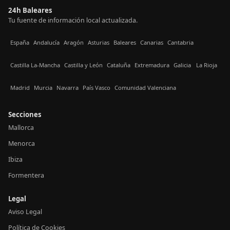
24h Baleares
Tu fuente de información local actualizada.
España
Andalucía
Aragón
Asturias
Baleares
Canarias
Cantabria
Castilla La-Mancha
Castilla y León
Cataluña
Extremadura
Galicia
La Rioja
Madrid
Murcia
Navarra
País Vasco
Comunidad Valenciana
Secciones
Mallorca
Menorca
Ibiza
Formentera
Legal
Aviso Legal
Política de Cookies